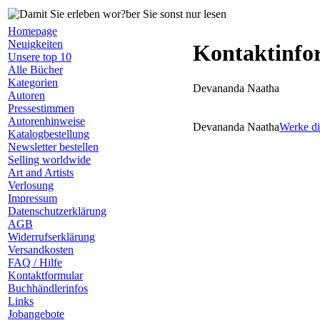
Homepage
Neuigkeiten
Kontaktinfo
Unsere top 10
Alle Bücher
Kategorien
Devananda Naatha
Autoren
Pressestimmen
Autorenhinweise
Devananda Naatha
Werke di
Katalogbestellung
Newsletter bestellen
Selling worldwide
Art and Artists
Verlosung
Impressum
Datenschutzerklärung
AGB
Widerrufserklärung
Versandkosten
FAQ / Hilfe
Kontaktformular
Buchhändlerinfos
Links
Jobangebote