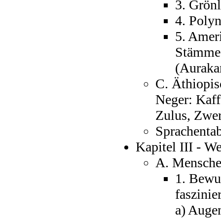
3. Grönl
4. Polyn
5. Amer
Stämme,
(Aurakan
C. Äthiopis
Neger: Kaff
Zulus, Zwer
Sprachentab
Kapitel III - W
A. Mensch
1. Bewu
faszini
a) Augen