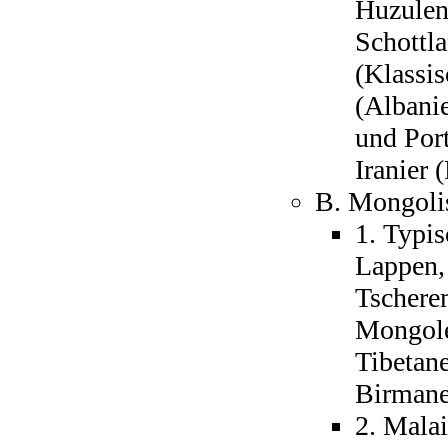
Huzulen,
Schottla
(Klassis
(Albani
und Port
Iranier 
B. Mongolis
1. Typi
Lappen,
Tschere
Mongolen
Tibetan
Birmane
2. Malai