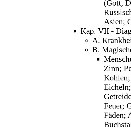
(Gott, D
Russisch
Asien; 
Kap. VII - Dia
A. Krankhe
B. Magisch
Mensche
Zinn; P
Kohlen;
Eicheln;
Getreid
Feuer; G
Fäden; 
Buchsta