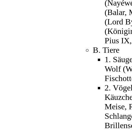
(Nayéwé
(Balar,
(Lord By
(Königi
Pius IX,
B. Tiere
1. Säuge
Wolf (We
Fischott
2. Vögel
Käuzche
Meise, R
Schlang
Brillen