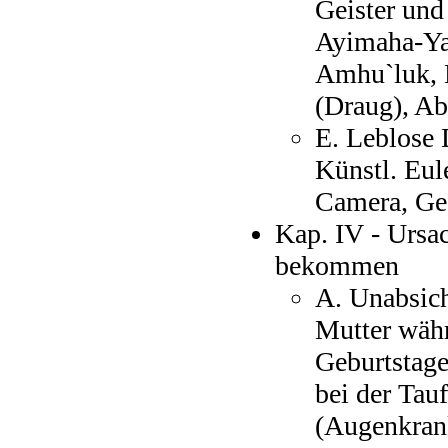
Geister und
Ayimaha-Ya
Amhu`luk, K
(Draug), Ab
E. Leblose 
Künstl. Eul
Camera, Ges
Kap. IV - Ursa
bekommen
A. Unabsich
Mutter wäh
Geburtstage
bei der Tau
(Augenkrank