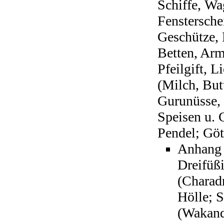
Schiffe, Wag
Fenstersche
Geschütze, 
Betten, Arm
Pfeilgift, 
(Milch, Butt
Gurunüsse, 
Speisen u. 
Pendel; Göt
Anhang 
Dreifüßi
(Charadr
Hölle; S
(Wakanda