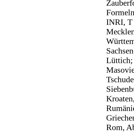
Zauberfo
Formeln
INRI, T 
Mecklen
Württem
Sachsen-
Lüttich;
Masovie
Tschude
Siebenb
Kroaten
Rumänie
Griechen
Rom, Ab