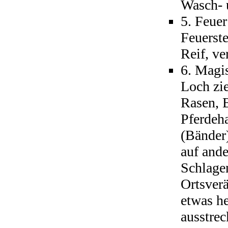
Wasch- 
5. Feuer
Feuerst
Reif, ve
6. Magi
Loch zie
Rasen, B
Pferdeha
(Bänder
auf ande
Schlage
Ortsver
etwas h
ausstrec