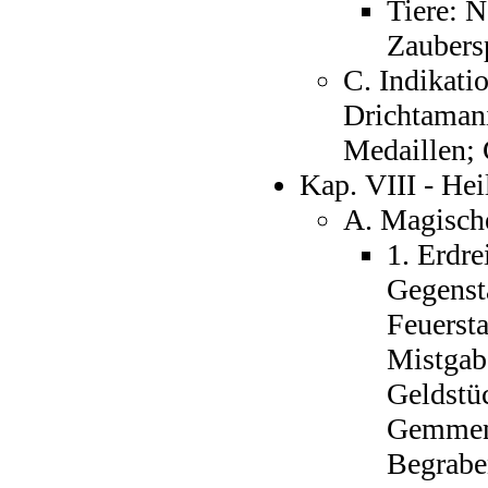
Tiere: N
Zaubers
C. Indikati
Drichtamani
Medaillen;
Kap. VIII - Hei
A. Magische
1. Erdre
Gegenst
Feuersta
Mistgabe
Geldstüc
Gemmen,
Begrabe