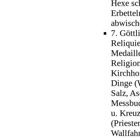
Hexe sc
Erbettel
abwisch
7. Göttl
Reliqui
Medaill
Religion
Kirchho
Dinge (
Salz, A
Messbuc
u. Kreu
(Prieste
Wallfahr