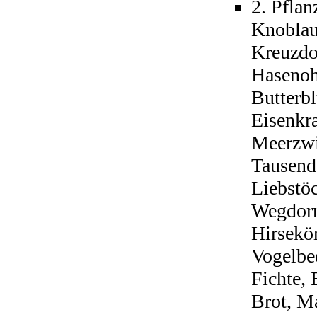
2. Pflan
Knoblau
Kreuzdo
Hasenoh
Butterb
Eisenkr
Meerzwi
Tausend
Liebstöc
Wegdorn
Hirsekör
Vogelbe
Fichte, 
Brot, M