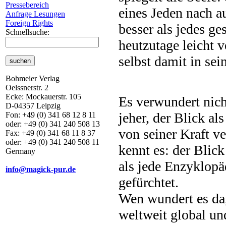
Pressebereich
eines Jeden nach au
Anfrage Lesungen
Foreign Rights
besser als jedes g
Schnellsuche:
heutzutage leicht v
selbst damit in se
Bohmeier Verlag
Oelssnerstr. 2
Ecke: Mockauerstr. 105
Es verwundert nich
D-04357 Leipzig
jeher, der Blick al
Fon: +49 (0) 341 68 12 8 11
oder: +49 (0) 341 240 508 13
von seiner Kraft v
Fax: +49 (0) 341 68 11 8 37
oder: +49 (0) 341 240 508 11
kennt es: der Blic
Germany
als jede Enzyklopä
info@magick-pur.de
gefürchtet.
Wen wundert es da
weltweit global und