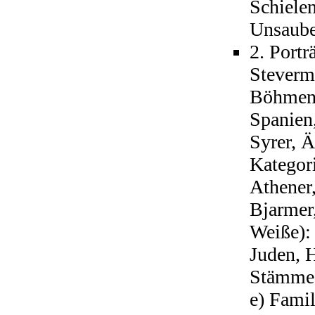
Schielen
Unsaube
2. Portr
Steverm
Böhmen, 
Spanien
Syrer, Ä
Kategori
Athener,
Bjarmer
Weiße): 
Juden, H
Stämme 
e) Famil