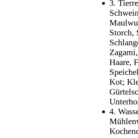
3. Tierr
Schwein
Maulwur
Storch, 
Schlang
Zagami,
Haare, 
Speichel
Kot; Kl
Gürtels
Unterho
4. Wasse
Mühlenw
Kochend