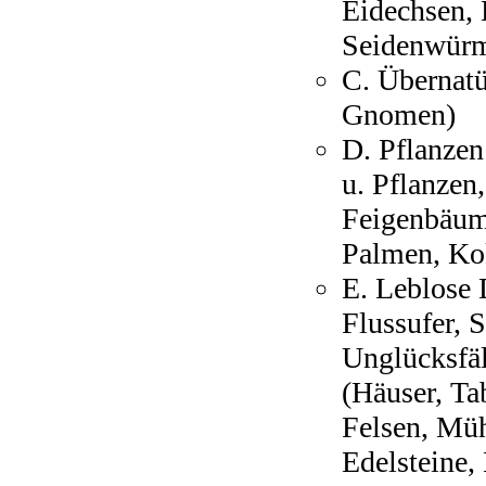
Eidechsen, 
Seidenwürm
C. Übernatü
Gnomen)
D. Pflanzen
u. Pflanzen
Feigenbäum
Palmen, Ko
E. Leblose 
Flussufer, S
Unglücksfäl
(Häuser, Ta
Felsen, Müh
Edelsteine,