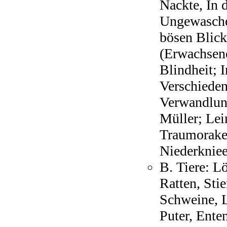
Nackte, In 
Ungewasche
bösen Blick
(Erwachsen
Blindheit; 
Verschieden
Verwandlung
Müller; Lei
Traumorakel
Niederkniee
B. Tiere: L
Ratten, Sti
Schweine, 
Puter, Ente