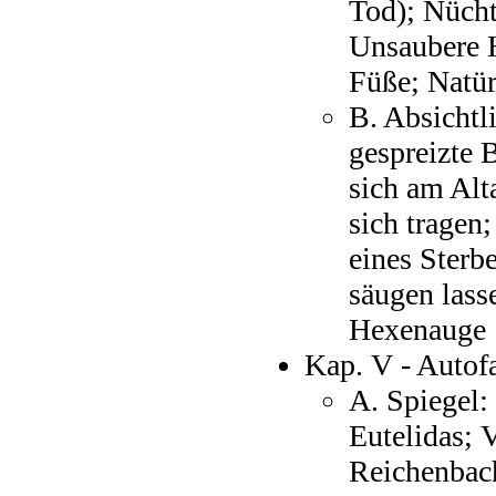
Tod); Nücht
Unsaubere 
Füße; Natür
B. Absichtl
gespreizte 
sich am Alt
sich tragen
eines Sterb
säugen lass
Hexenauge
Kap. V - Autof
A. Spiegel: 
Eutelidas; 
Reichenbach