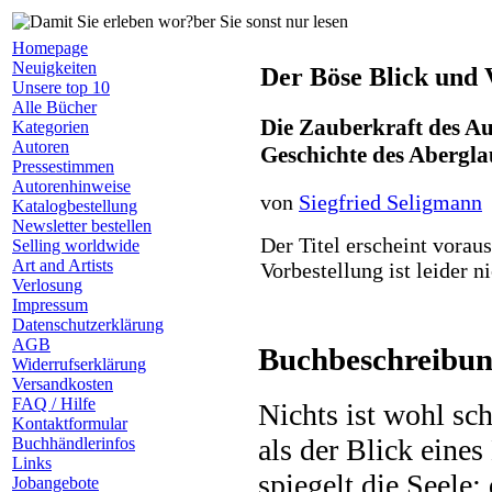
Homepage
Neuigkeiten
Der Böse Blick und 
Unsere top 10
Alle Bücher
Die Zauberkraft des Au
Kategorien
Autoren
Geschichte des Abergla
Pressestimmen
Autorenhinweise
von
Siegfried Seligmann
Katalogbestellung
Newsletter bestellen
Der Titel erscheint vorau
Selling worldwide
Art and Artists
Vorbestellung ist leider n
Verlosung
Impressum
Datenschutzerklärung
AGB
Buchbeschreibun
Widerrufserklärung
Versandkosten
FAQ / Hilfe
Nichts ist wohl sch
Kontaktformular
als der Blick eine
Buchhändlerinfos
Links
spiegelt die Seele
Jobangebote