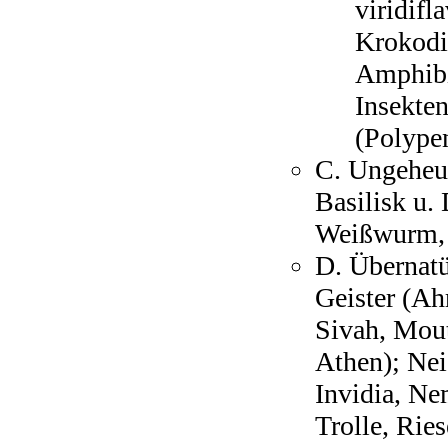
viridifl
Krokodi
Amphibi
Insekte
(Polype
C. Ungeheu
Basilisk u.
Weißwurm
D. Übernatü
Geister (A
Sivah, Mout
Athen); Nei
Invidia, Ne
Trolle, Ries