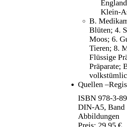
England,
Klein-As
B. Medikame
Blüten; 4. 
Moos; 6. Gu
Tieren; 8. M
Flüssige Pr
Präparate; 
volkstümlic
Quellen –Regis
ISBN 978-3-890
DIN-A5, Band 
Abbildungen
Preis: 29,95 €